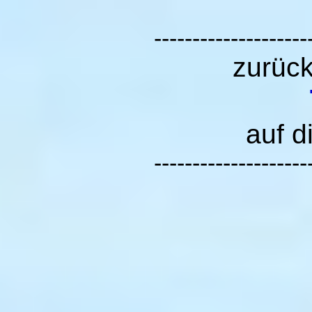
--------------------
zurüc
auf d
--------------------