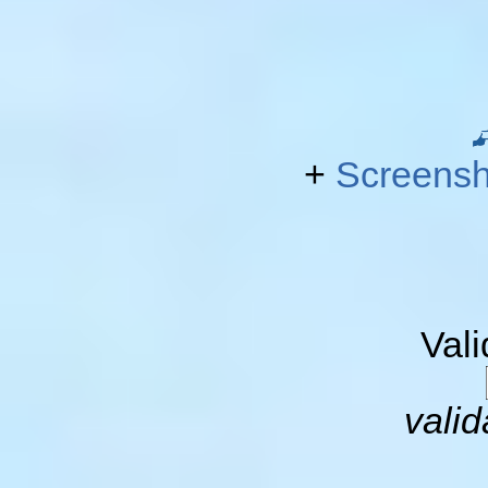
+
Screensh
Val
valid