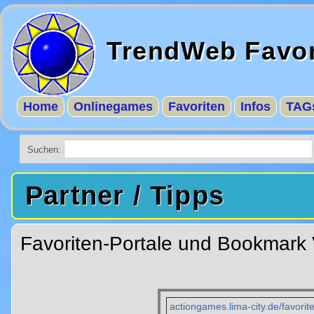
TrendWeb Favor
Home
Onlinegames
Favoriten
Infos
TAG
Suchen:
Partner / Tipps
Favoriten-Portale und Bookmark 
actiongames.lima-city.de/favorit