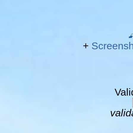
+
Screensh
Val
valid