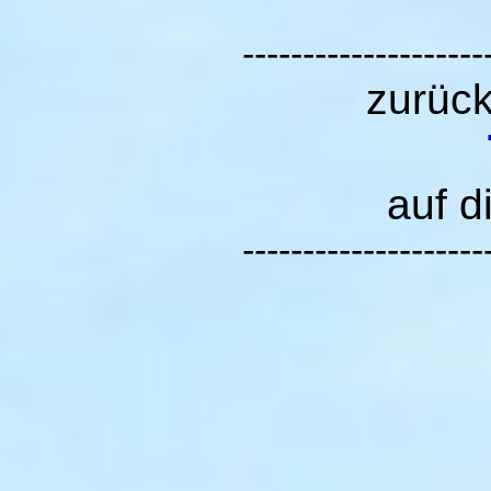
--------------------
zurüc
auf d
--------------------