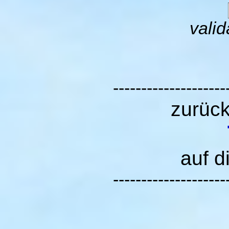
valid
--------------------
zurüc
auf d
--------------------