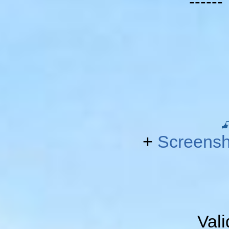
-----
+
Screensh
Val