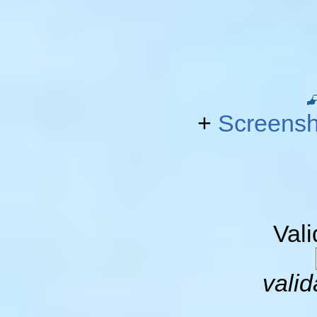
+
Screensh
Val
valid