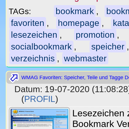
bookmark
book
TAGs:
,
favoriten
homepage
kata
,
,
lesezeichen
promotion
,
socialbookmark
speicher
,
verzeichnis
webmaster
,
WMAG Favoriten: Speicher, Teile und Tagge D
Datum: 19-07-2020 (11:08
(
PROFIL
)
Lesezeichen z
Bookmark Ver