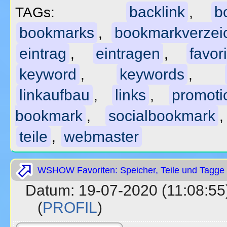
backlink
b
TAGs:
,
bookmarks
bookmarkverzei
,
eintrag
eintragen
favor
,
,
keyword
keywords
,
,
linkaufbau
links
promoti
,
,
bookmark
socialbookmark
,
teile
webmaster
,
WSHOW Favoriten: Speicher, Teile und Tagge 
Datum: 19-07-2020 (11:08
(
PROFIL
)