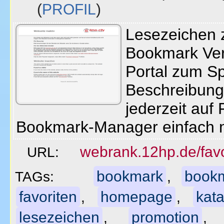
(
PROFIL
)
Lesezeichen z
Bookmark Ver
Portal zum Sp
Beschreibung
jederzeit auf 
Bookmark-Manager einfach 
webrank.12hp.de/favo
URL:
bookmark
book
TAGs:
,
favoriten
homepage
kata
,
,
lesezeichen
promotion
,