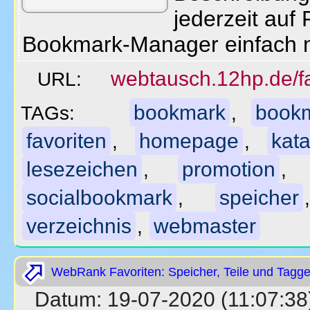
jederzeit auf 
Bookmark-Manager einfach 
webtausch.12hp.de/fa
URL:
bookmark
book
TAGs:
,
favoriten
homepage
kata
,
,
lesezeichen
promotion
,
socialbookmark
speicher
,
verzeichnis
webmaster
,
WebRank Favoriten: Speicher, Teile und Tagge
Datum: 19-07-2020 (11:07