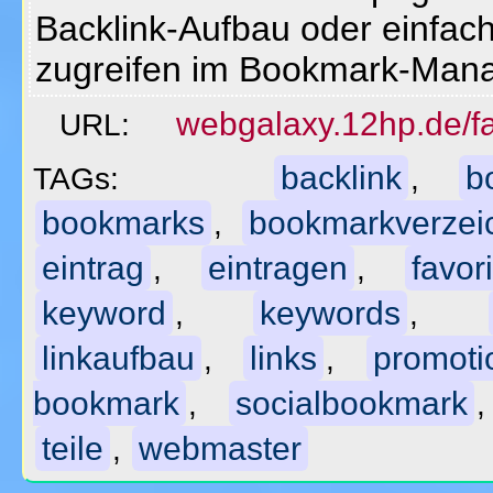
Backlink-Aufbau oder einfach
zugreifen im Bookmark-Mana
webgalaxy.12hp.de/fa
URL:
backlink
b
TAGs:
,
bookmarks
bookmarkverzei
,
eintrag
eintragen
favor
,
,
keyword
keywords
,
,
linkaufbau
links
promoti
,
,
bookmark
socialbookmark
,
teile
webmaster
,