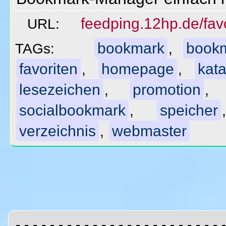
feedping.12hp.de/favo
URL:
bookmark
book
TAGs:
,
favoriten
homepage
kata
,
,
lesezeichen
promotion
,
socialbookmark
speicher
,
verzeichnis
webmaster
,
- - - - - - - - - - - - - - - - - - - - - - - - -