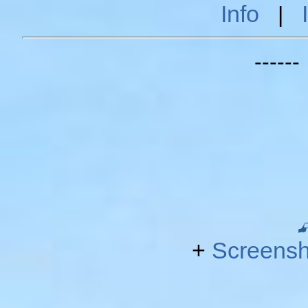
Info
|
-----
+
Screensh