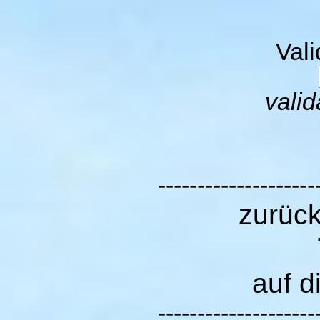
Val
valid
--------------------
zurüc
auf d
--------------------